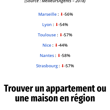
(Source : MeilleursAgents – 2018)
Marseille
:
⬇︎
-56%
Lyon
:
⬇︎
-54%
Toulouse
:
⬇︎
-57%
Nice
:
⬇︎
-44%
Nantes
:
⬇︎
-58%
Strasbourg
:
⬇︎
-57%
Trouver un appartement ou
une maison en région