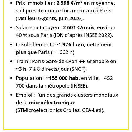
Prix immobilier :
2 598 €/m²
en moyenne,
soit près de quatre fois moins qu'à Paris
(MeilleursAgents, juin 2026).
Salaire net moyen :
2 601 €/mois
, environ
40 % sous Paris (JDN d'après INSEE 2022).
Ensoleillement :
~1 976 h/an
, nettement
plus que Paris (~1 662 h).
Train : Paris-Gare-de-Lyon ↔ Grenoble en
~3 h
, 7 à 8 directs/jour (SNCF).
Population :
~155 000 hab.
en ville, ~452
700 dans la métropole (INSEE).
Emploi : l'un des grands clusters mondiaux
de la
microélectronique
(STMicroelectronics Crolles, CEA-Leti).