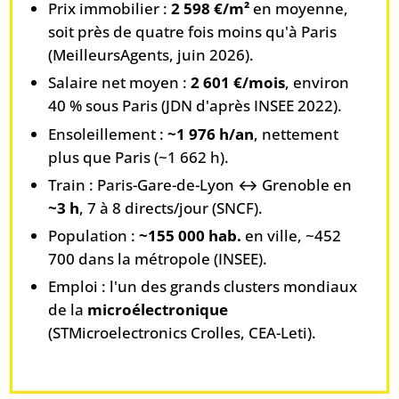
Prix immobilier :
2 598 €/m²
en moyenne,
soit près de quatre fois moins qu'à Paris
(MeilleursAgents, juin 2026).
Salaire net moyen :
2 601 €/mois
, environ
40 % sous Paris (JDN d'après INSEE 2022).
Ensoleillement :
~1 976 h/an
, nettement
plus que Paris (~1 662 h).
Train : Paris-Gare-de-Lyon ↔ Grenoble en
~3 h
, 7 à 8 directs/jour (SNCF).
Population :
~155 000 hab.
en ville, ~452
700 dans la métropole (INSEE).
Emploi : l'un des grands clusters mondiaux
de la
microélectronique
(STMicroelectronics Crolles, CEA-Leti).