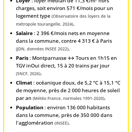
Loyer
: loyer médian de 11,3 €/m² hors
charges, soit environ 571 €/mois pour un
logement type
(Observatoire des loyers de la
.
métropole tourangelle, 2024)
Salaire
: 2 396 €/mois nets en moyenne
dans la commune, contre 4 313 € à Paris
.
(JDN, données INSEE 2022)
Paris
: Montparnasse ↔ Tours en 1h15 en
TGV inOui direct, 15 à 20 trains par jour
.
(SNCF, 2026)
Climat
: océanique doux, de 5,2 °C à 15,1 °C
de moyenne, près de 2 000 heures de soleil
par an
.
(Météo France, normales 1991-2020)
Population
: environ 136 000 habitants
dans la commune, près de 350 000 dans
l'agglomération
.
(INSEE)