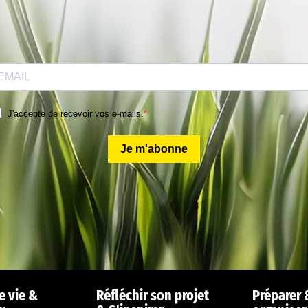
J'accepte de recevoir vos e-mails.
Je m'abonne
e vie &
Réfléchir son projet
Préparer 