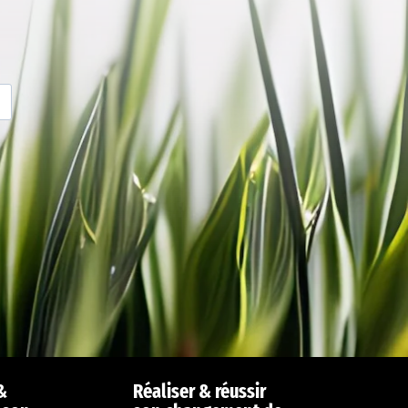
&
Réaliser & réussir