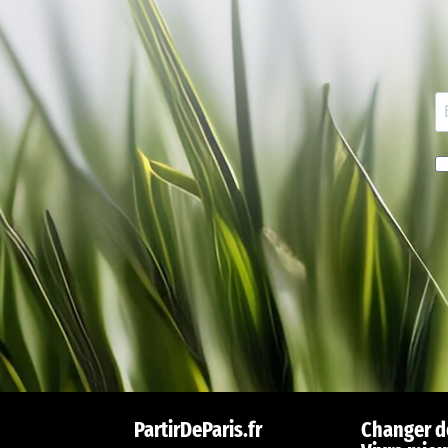
PartirDeParis.fr
Changer d