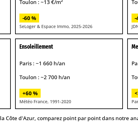
Toulon : ~13 €/m²
To
-60 %
-
SeLoger & Espace Immo, 2025-2026
JD
Ensoleillement
Me
Paris : ~1 660 h/an
Pa
Toulon : ~2 700 h/an
To
+60 %
<
Météo France, 1991-2020
Par
ec la Côte d'Azur, comparez point par point dans notre a