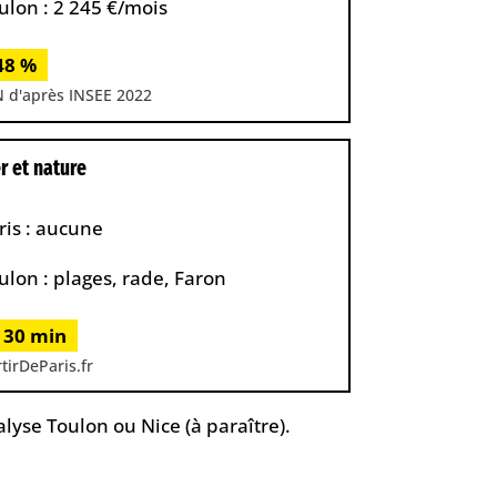
ulon : 2 245 €/mois
48 %
N d'après INSEE 2022
r et nature
ris : aucune
ulon : plages, rade, Faron
 30 min
tirDeParis.fr
nalyse
Toulon ou Nice
(à paraître).