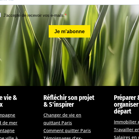
J'accepte de recevoir vos e-mails.
Je m'abonne
e vie &
Réfléchir son projet
Préparer 
ux
& S'inspirer
organiser
départ
ampagne
Changer de vie en
Immobilier 
d de mer
quittant Paris
Travailler e
ontagne
Comment quitter Paris
Salaires en 
e ville à
Témoignages d’ex-