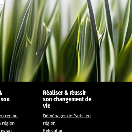
&
Réaliser & réussir
 son
son changement de
vie
en région
Déménager de Paris, en
n région
région
région
Relocation